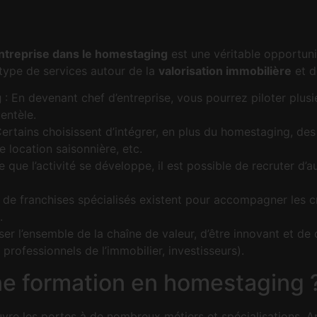
entreprise dans le homestaging
est une véritable opportun
type de services autour de la
valorisation immobilière
et d
g
: En devenant chef d’entreprise, vous pourrez piloter plus
entèle.
ertains choisissent d’intégrer, en plus du homestaging, des
location saisonnière, etc.
 que l’activité se développe, il est possible de recruter d’a
 de franchises spécialisés existent pour accompagner les cr
.
er l’ensemble de la chaîne de valeur, d’être innovant et de 
 professionnels de l’immobilier, investisseurs).
ne formation en homestaging 
 ouvre les portes à de nombreux métiers et spécialisations. 