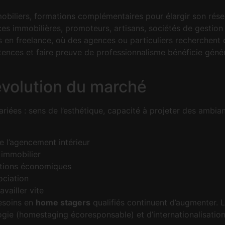
obiliers, formations complémentaires pour élargir son résea
es immobilières, promoteurs, artisans, sociétés de gestion l
 en freelance, où des agences ou particuliers recherchent 
tences et faire preuve de professionnalisme bénéficie génér
volution du marché
iées : sens de l’esthétique, capacité à projeter des ambia
e l’agencement intérieur
immobilier
utions économiques
ciation
availler vite
besoins en
home stagers
qualifiés continuent d’augmenter. L
ologie (homestaging écoresponsable) et d’internationalisation