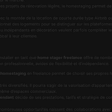
ur le marché.
es projets de rénovation légère, le homestaging permet de 
ec la montée de la location de courte durée type Airbnb o
ctionnel des logements pour se distinguer sur les plateforme
u indépendants en décoration veulent parfois compléter le
obal à leur clientèle.
nstaller en tant que
home stager freelance
offre de nombr
n professionnelle, avides de flexibilité et d’indépendance.
 homestaging
en freelance permet de choisir ses propres ho
très diversifiés. Il pourra s’agir de la valorisation d’appar
u même d’espaces commerciaux.
pendant
décide de ses prestations, tarifs et stratégie de c
nombreuses opportunités naissent des collaborations avec 