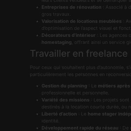
leurs clients vendeurs et se démarquer s
Entreprises de rénovation
: Associé à d
gros travaux.
Valorisation de locations meublées
: Av
d’optimisation de l’aspect visuel et fon
Décorateurs d’intérieur
: Les agences o
homestaging
, offrant ainsi un service gl
Travailler en freelance
Pour ceux qui souhaitent plus d’autonomie, s’i
particulièrement les personnes en reconversio
Gestion du planning
: Le
métiers après
professionnelle et personnelle.
Variété des missions
: Les projets sont 
destinés à la location courte durée, o
Liberté d’action
: Le
home stager indé
identité.
Développement rapide du réseau
: De 