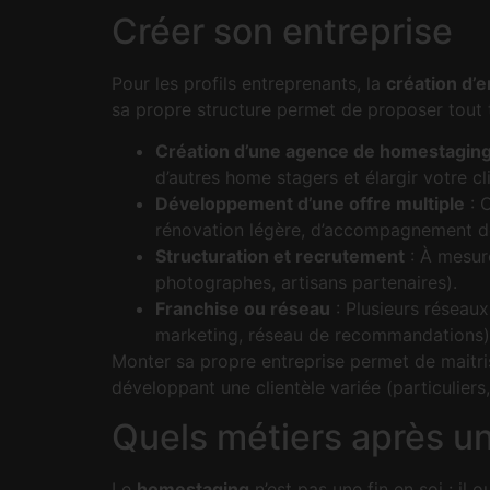
Créer son entreprise
Pour les profils entreprenants, la
création d’
sa propre structure permet de proposer tout 
Création d’une agence de homestagin
d’autres home stagers et élargir votre cli
Développement d’une offre multiple
: C
rénovation légère, d’accompagnement de 
Structuration et recrutement
: À mesure
photographes, artisans partenaires).
Franchise ou réseau
: Plusieurs réseaux
marketing, réseau de recommandations)
Monter sa propre entreprise permet de maitris
développant une clientèle variée (particuliers,
Quels métiers après u
Le
homestaging
n’est pas une fin en soi : il