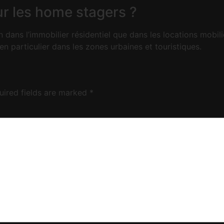
ur les home stagers ?
n dans l’immobilier résidentiel que dans les locations mobi
n particulier dans les zones urbaines et touristiques.
uired fields are marked
*