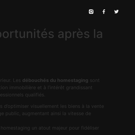
rtunités après la
rieur. Les
débouchés du homestaging
sont
on immobilière et à l’intérêt grandissant
essionnels qualifiés.
 d’optimiser visuellement les biens à la vente
e public, augmentant ainsi la vitesse de
 homestaging un atout majeur pour fidéliser